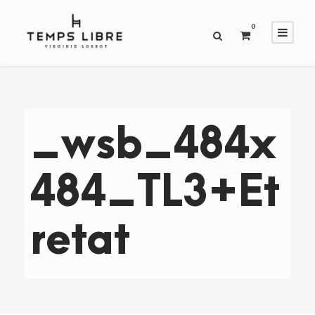
0
_wsb_484x
484_TL3+Et
retat