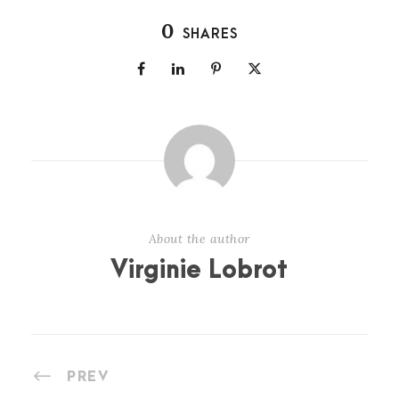
0
SHARES
About the author
Virginie Lobrot
PREV