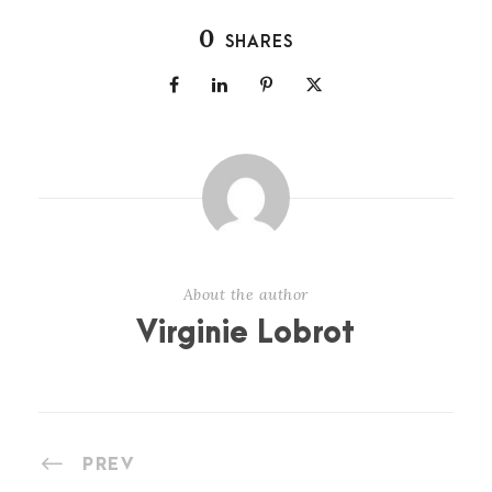
0
SHARES
About the author
Virginie Lobrot
PREV