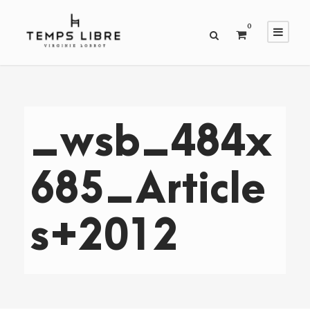
0
_wsb_484x
685_Article
s+2012