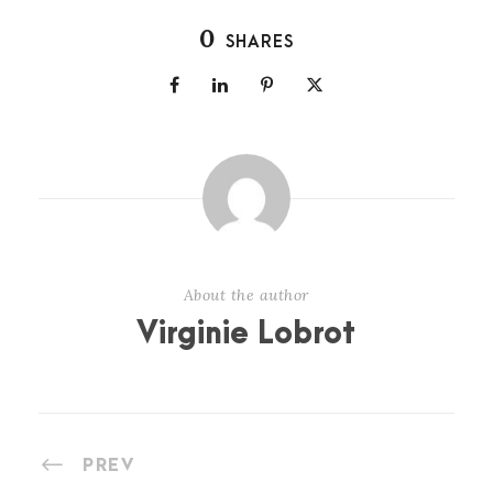
0
SHARES
About the author
Virginie Lobrot
PREV