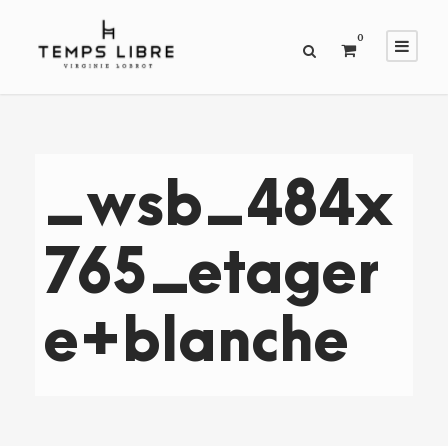
0
_wsb_484x
765_etager
e+blanche