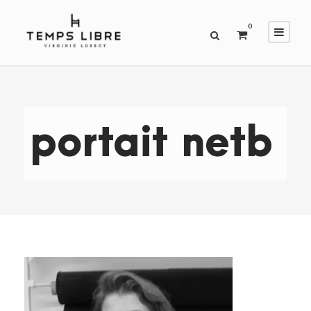
0
portait netb