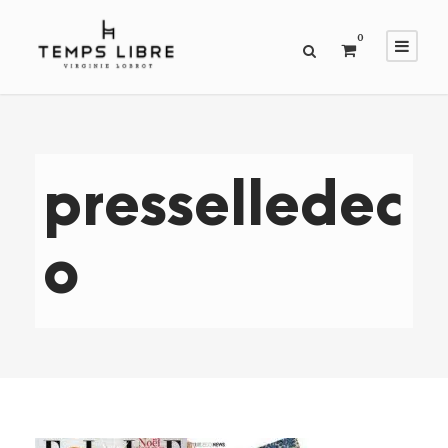
0
presselledec
o