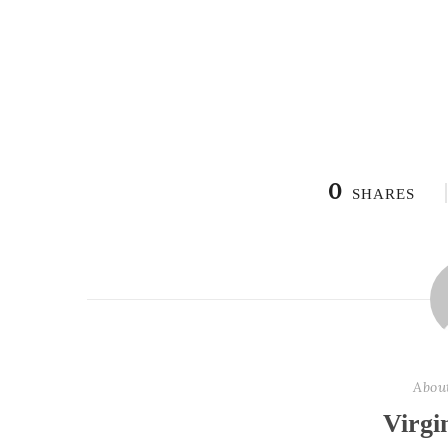
0
SHARES
Abou
Virgi