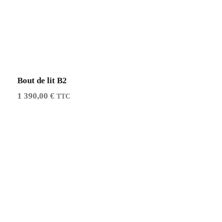
e
i
w
s
a
:
s
6
:
9
1
5
Bout de lit B2
3
,
1 390,00
€
TTC
9
0
0
0
,
0
€
0
.
€
.