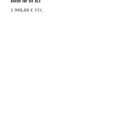
Bout de lit B3
1 990,00
€
TTC