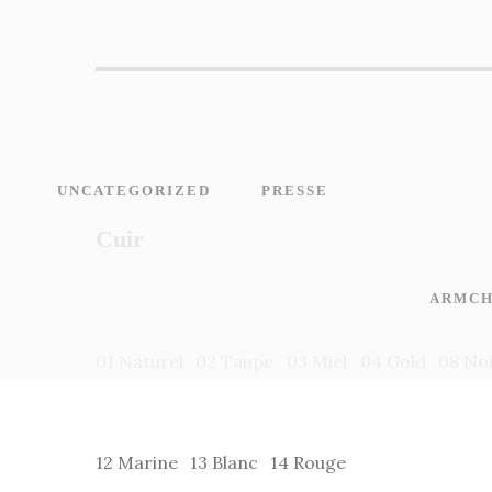
UNCATEGORIZED
PRESSE
Cuir
ARMCH
01 Naturel
02 Taupe
03 Miel
04 Gold
08 No
12 Marine
13 Blanc
14 Rouge