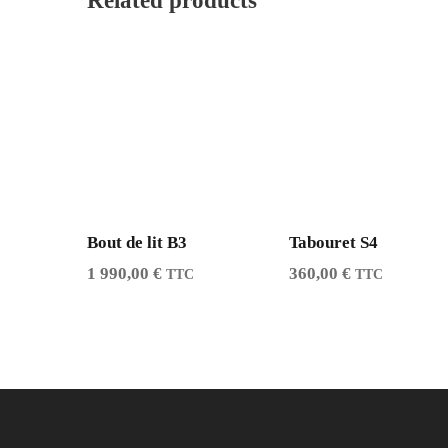
Related products
l
p
p
r
r
i
i
c
c
e
e
i
w
s
a
:
s
4
:
7
9
0
Bout de lit B3
Tabouret S4
4
,
1 990,00
€
360,00
€
TTC
TTC
0
0
,
0
0
0
€
.
€
.