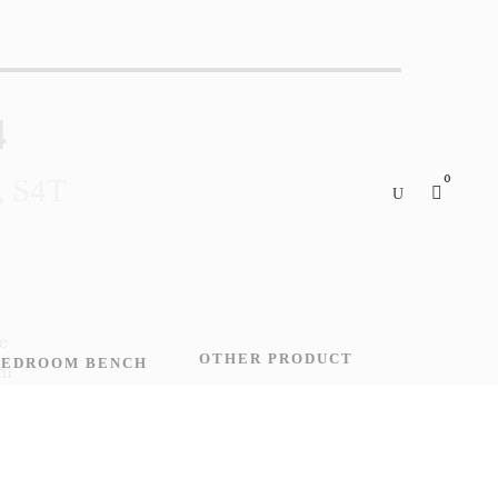
4
0
, S4T
e
OTHER PRODUCT
BEDROOM BENCH
cm