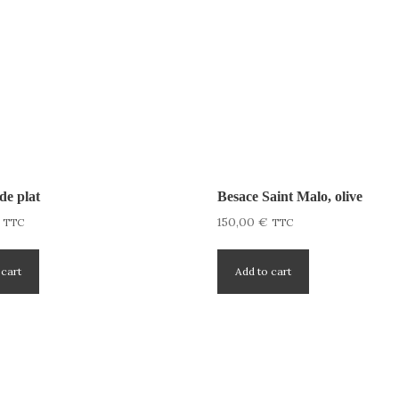
y
de plat
Besace Saint Malo, olive
150,00
€
TTC
TTC
 cart
Add to cart