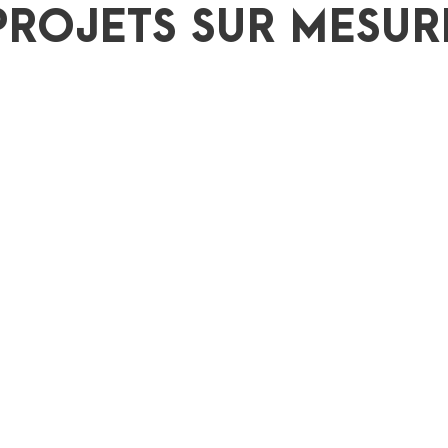
PROJETS SUR MESUR
Hotel 34 B à Paris
En partenariat avec différents prescripteurs,
us travaillons sur des projets Hôteliers, en France et à l’étrang
ainsi que pour des projets résidentiels de particuliers.