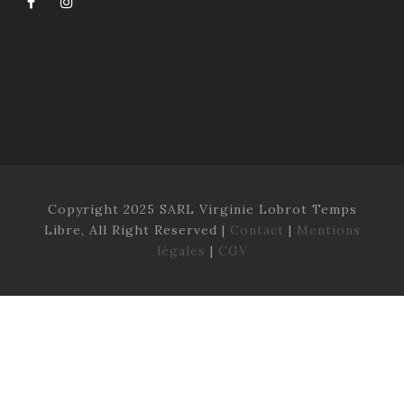
Copyright 2025 SARL Virginie Lobrot Temps
Libre, All Right Reserved |
Contact
|
Mentions
légales
|
CGV