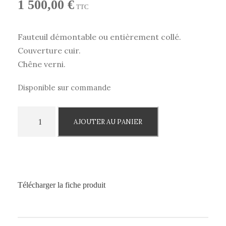
1 500,00
€
TTC
Fauteuil démontable ou entièrement collé.
Couverture cuir.
Chêne verni.
Disponible sur commande
q
AJOUTER AU PANIER
u
a
n
t
i
Télécharger la fiche produit
t
é
d