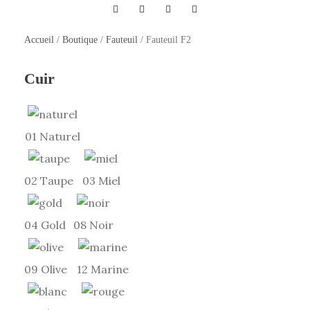
e
F
Accueil
/
Boutique
/
Fauteuil
/ Fauteuil F2
a
u
Cuir
t
e
u
01 Naturel
i
l
F
02 Taupe
03 Miel
2
04 Gold
08 Noir
09 Olive
12 Marine