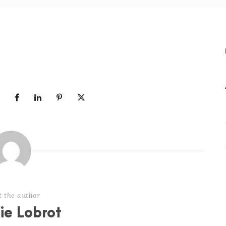
t the author
nie Lobrot