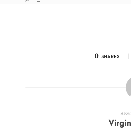
0
SHARES
Abou
Virgi