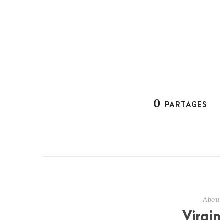
0
PARTAGES
Abou
Virgi