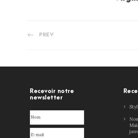
PREV
Recevoir notre
Rece
newsletter
Sty
Nou
Mai
jan