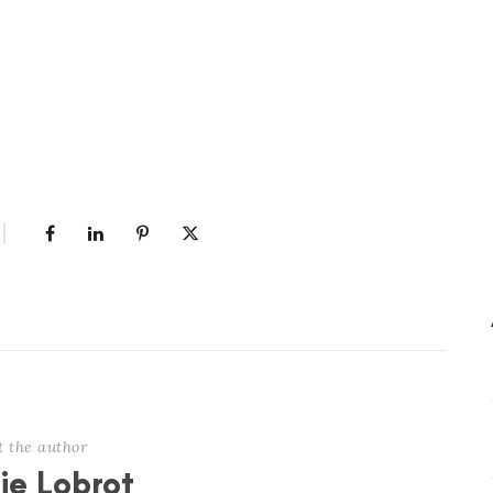
t the author
nie Lobrot