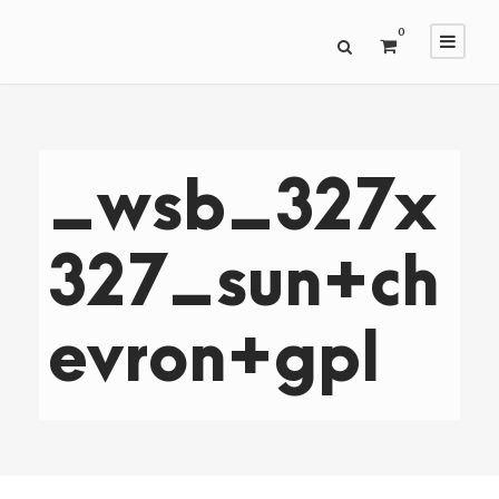
0
_wsb_327x
327_sun+ch
evron+gpl