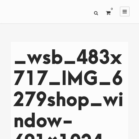
0
_wsb_483x
717_IMG_6
279shop_wi
ndow-