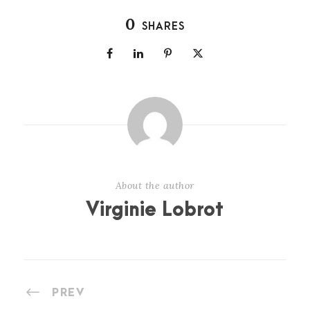
0
SHARES
About the author
Virginie Lobrot
PREV