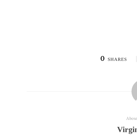
0
SHARES
Abou
Virgi