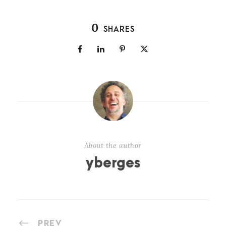
0
SHARES
About the author
yberges
PREV