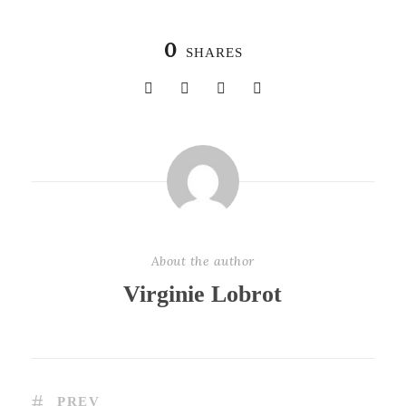
0
SHARES
About the author
Virginie Lobrot
PREV