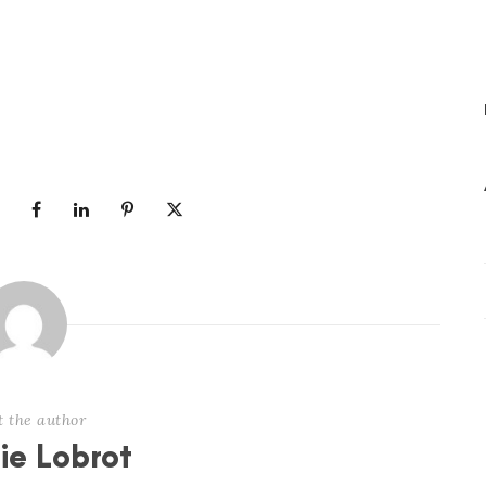
t the author
nie Lobrot