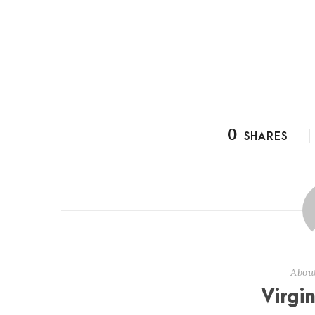
0
SHARES
Abou
Virgi