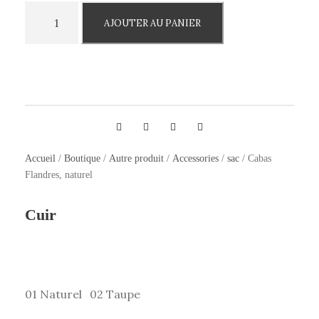
q
AJOUTER AU PANIER
u
a
n
t
i
t
é
Accueil
/
Boutique
/
Autre produit
/
Accessories
/
sac
/ Cabas
d
Flandres, naturel
e
C
Cuir
a
b
a
s
01 Naturel
02 Taupe
F
l