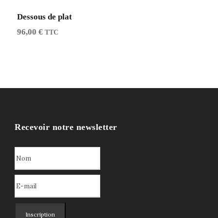
i
:
Dessous de plat
t
4
96,00
€
5
TTC
:
,
8
0
0
0
,
0
€
0
.
Recevoir notre newsletter
€
.
Inscription