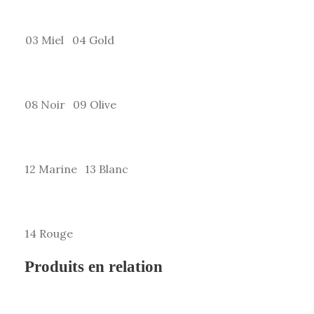
a
n
03 Miel
04 Gold
d
r
e
08 Noir
09 Olive
s
,
n
a
12 Marine
13 Blanc
t
u
r
14 Rouge
e
l
Produits en relation