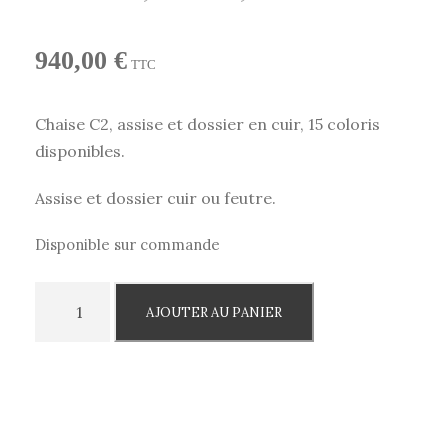
940,00
€
TTC
Chaise C2, assise et dossier en cuir, 15 coloris
disponibles.
Assise et dossier cuir ou feutre.
Disponible sur commande
q
AJOUTER AU PANIER
u
a
n
t
i