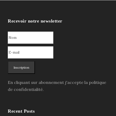
x
x
i
a
n
c
Recevoir notre newsletter
i
t
t
u
i
e
a
l
l
e
é
s
Inscription
t
t
a
En cliquant sur abonnement j'accepte la politique
i
:
de confidentialité.
t
5
7
:
5
Recent Posts
1
,