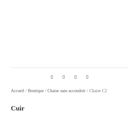
t
é
d
e
C
h
a
i
s
e
C
Accueil
/
Boutique
/
Chaise sans accoudoir
/ Chaise C2
2
Cuir