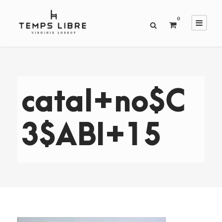
0
catal+no$C
3$ABl+15