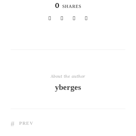
0
SHARES
About the author
yberges
PREV