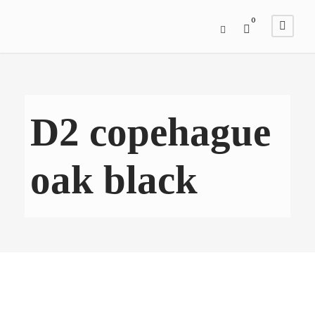
0
D2 copehague
oak black