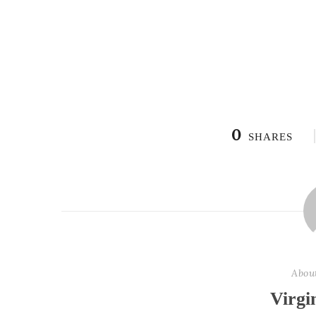
0
SHARES
Abou
Virgi