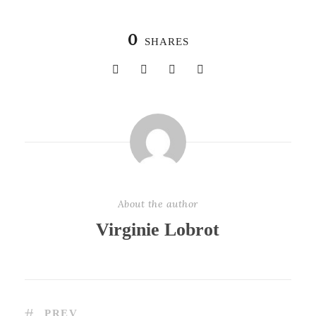
0
SHARES
About the author
Virginie Lobrot
PREV