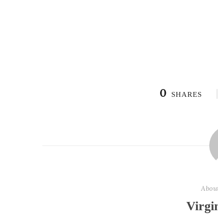
0
SHARES
Abou
Virgi