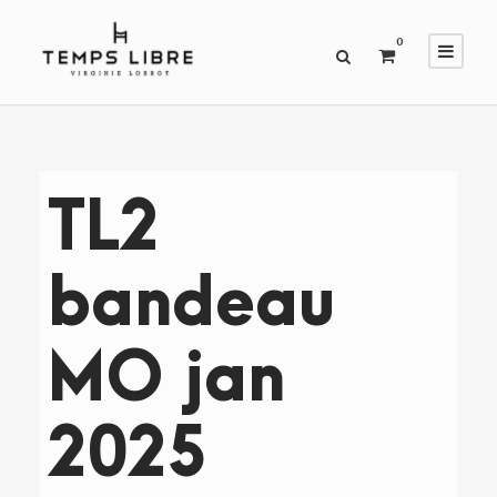
0
TL2
bandeau
MO jan
2025