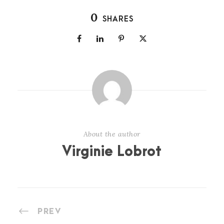
0
SHARES
About the author
Virginie Lobrot
PREV