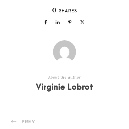
0
SHARES
About the author
Virginie Lobrot
PREV