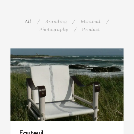
All
/
Branding
/
Minimal
/
Photography
/
Product
Fauteuil
Fauteuil