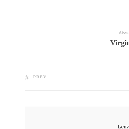
Abou
Virgi
PREV
Leav