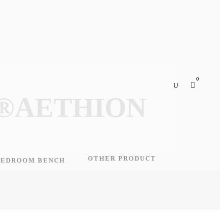
0
3┬®AETHION
OTHER PRODUCT
BEDROOM BENCH