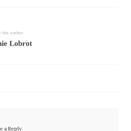
t the author
nie Lobrot
e a Reply