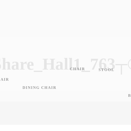
Share_Hall1_76
CHAIR
STOOL
AIR
DINING CHAIR