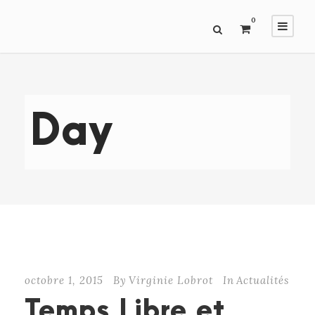
0
Day
octobre 1, 2015
By
Virginie Lobrot
In
Actualités
Temps Libre et