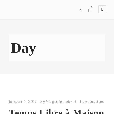
0
Day
janvier 1, 2017
By
Virginie Lobrot
In
Actualités
Temps Libre à Maison