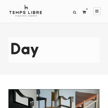
0
Day