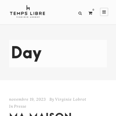
0
Day
novembre 19, 2023
By
Virginie Lobrot
In
Presse