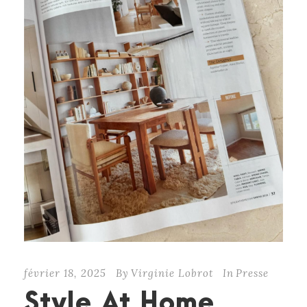
février 18, 2025
By
Virginie Lobrot
In
Presse
Style At Home