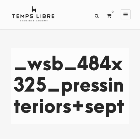
0
_wsb_484x
325_pressin
teriors+sept