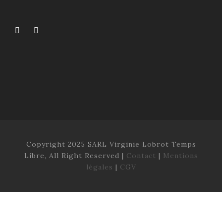
Copyright 2025 SARL Virginie Lobrot Temps
Libre, All Right Reserved |
Contact
|
Mentions
légales
|
CGV