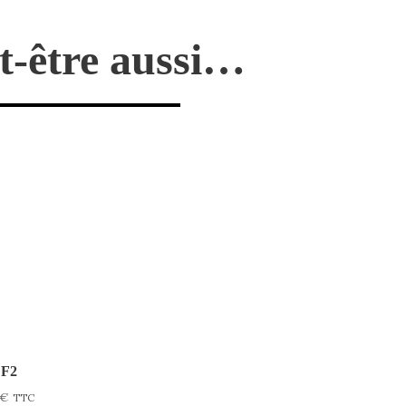
t-être aussi…
 F2
€
TTC