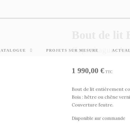
Bout de lit 
Copenhague, Am
CATALOGUE
PROJETS SUR MESURE
ACTUA
1 990,00
€
TTC
Bout de lit entièrement col
Bois : hêtre ou chêne verni
Couverture feutre.
Disponible sur commande