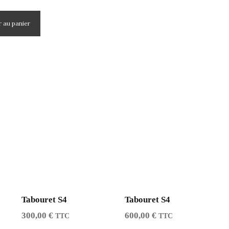
r au panier
Tabouret S4
Tabouret S4
300,00
€
600,00
€
TTC
TTC