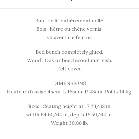
l
i
Bout de lit entièrement collé.
t
Bois : hêtre ou chêne vernis.
B
Couverture feutre.
3
Bed bench completely glued.
Wood : Oak or beechwood mat nish.
Felt cover.
DIMENSIONS
Hauteur d’assise 45cm. L 165cm, P 43cm. Poids 14 kg.
Sizes : Seating height at 17 23/32 in,
width 64 61/64 in, depth 16 59/64 in.
Weight 30.86 lb.