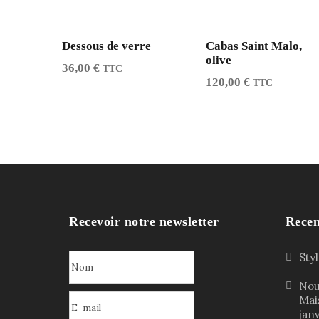
Dessous de verre
Cabas Saint Malo,
olive
36,00
€
TTC
120,00
€
TTC
Recevoir notre newsletter
Recen
Sty
Nou
Mai
jan