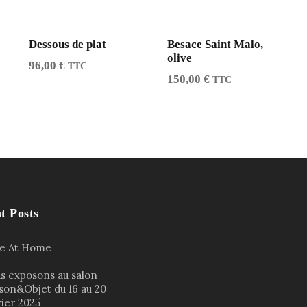
t
t
e
Dessous de plat
Besace Saint Malo,
olive
b
96,00
€
TTC
a
150,00
€
TTC
g
a
g
e
t Posts
le At Home
s exposons au salon
son&Objet du 16 au 20
vier 2025