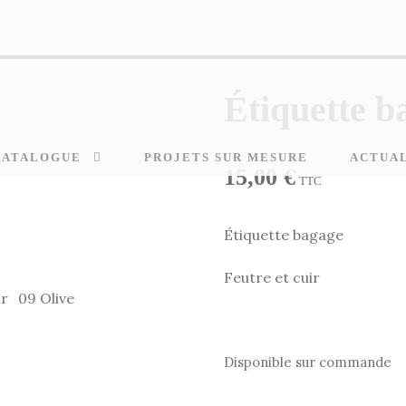
Étiquette b
CATALOGUE
PROJETS SUR MESURE
ACTUA
15,00
€
TTC
Étiquette bagage
Feutre et cuir
ir
09 Olive
Disponible sur commande