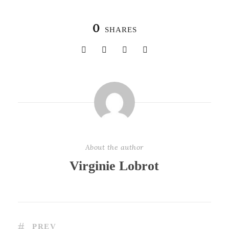
0
SHARES
About the author
Virginie Lobrot
PREV