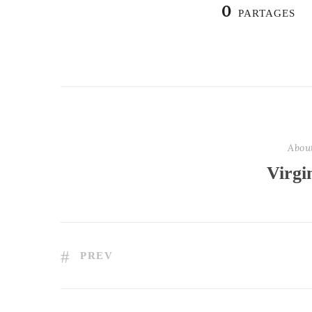
0
PARTAGES
Abou
Virgi
PREV