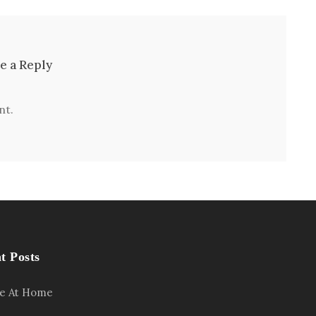
e a Reply
nt.
t Posts
le At Home