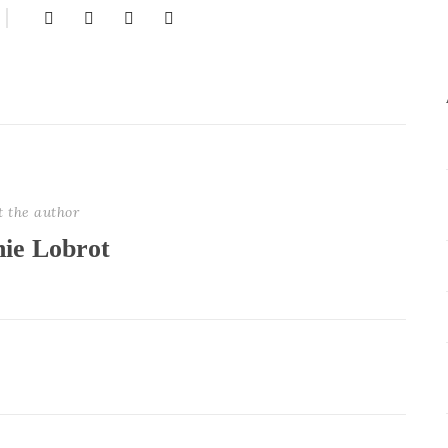
t the author
nie Lobrot