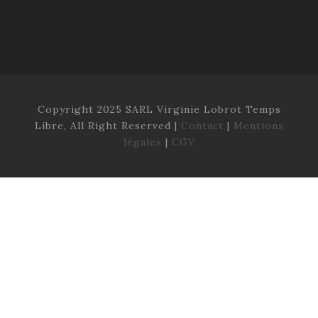
Copyright 2025 SARL Virginie Lobrot Temps
Libre, All Right Reserved |
Contact
|
Mentions
légales
|
CGV