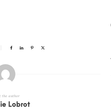
t the author
nie Lobrot