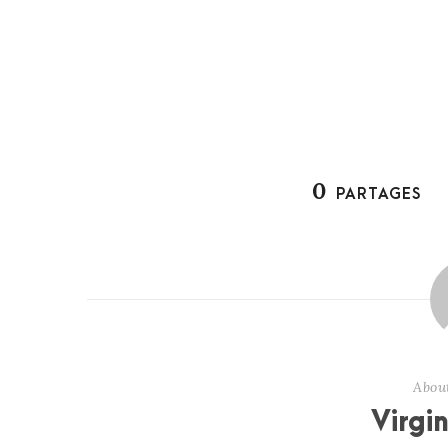
0
PARTAGES
Abou
Virgi