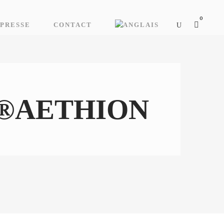
0
PRESSE
CONTACT
2┬®AETHION