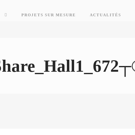
E
PROJETS SUR MESURE
ACTUALITÉS
Share_Hall1_67