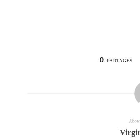
0
PARTAGES
Abou
Virgi