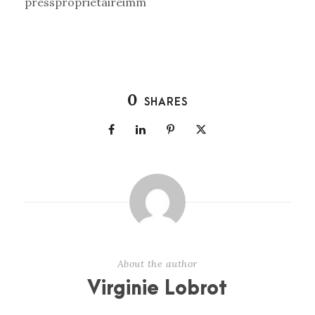
pressproprietaireimm
0
SHARES
About the author
Virginie Lobrot