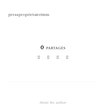
pressproprietaireimm
0
PARTAGES
About the author