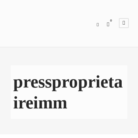
0
pressproprieta
ireimm