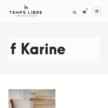
0
f Karine